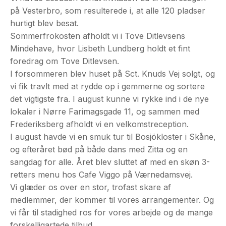
på Vesterbro, som resulterede i, at alle 120 pladser
hurtigt blev besat.
Sommerfrokosten afholdt vi i Tove Ditlevsens
Mindehave, hvor Lisbeth Lundberg holdt et fint
foredrag om Tove Ditlevsen.
I forsommeren blev huset på Sct. Knuds Vej solgt, og
vi fik travlt med at rydde op i gemmerne og sortere
det vigtigste fra. I august kunne vi rykke ind i de nye
lokaler i Nørre Farimagsgade 11, og sammen med
Frederiksberg afholdt vi en velkomstreception.
I august havde vi en smuk tur til Bosjökloster i Skåne,
og efteråret bød på både dans med Zitta og en
sangdag for alle. Året blev sluttet af med en skøn 3-
retters menu hos Cafe Viggo på Værnedamsvej.
Vi glæder os over en stor, trofast skare af
medlemmer, der kommer til vores arrangementer. Og
vi får til stadighed ros for vores arbejde og de mange
forskelligartede tilbud.